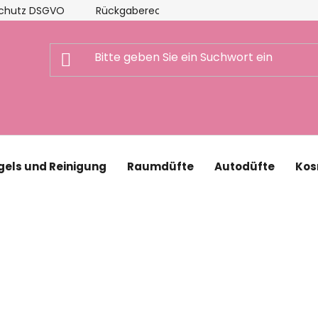
chutz DSGVO
Rückgaberecht
FAQ
Blog
Ge
els und Reinigung
Raumdüfte
Autodüfte
Kos