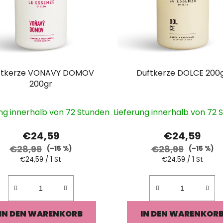
ftkerze VONAVY DOMOV
Duftkerze DOLCE 200
200gr
ung innerhalb von 72 Stunden
Lieferung innerhalb von 72 
€24,59
€24,59
€28,99
€28,99
(–15 %)
(–15 %)
Verkaufspreis:
Verkaufspreis:
€24,59 / 1 St
€24,59 / 1 St
IN DEN WARENKORB
IN DEN WARENKOR