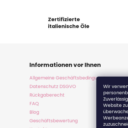
Zertifizierte
italienische Öle
F
u
Informationen vor Ihnen
ß
z
Allgemeine Geschäftsbedingungen
e
Wir verwe
Datenschutz DSGVO
i
personenb
Rückgaberecht
l
Zuverlässig
e
FAQ
Website zu
überwachen
Blog
Werbeanzei
Geschäftsbewertung
zuzuschnei