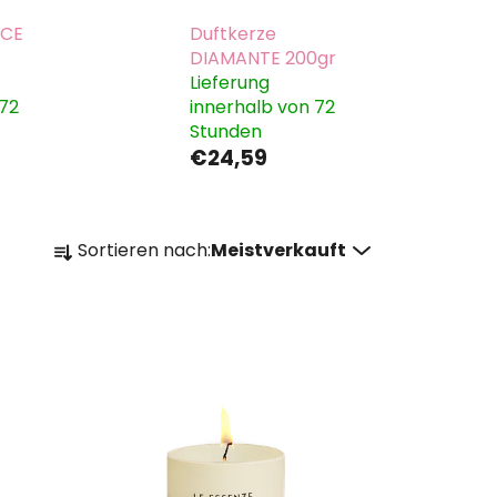
LCE
Duftkerze
DIAMANTE 200gr
Lieferung
 72
innerhalb von 72
Stunden
€24,59
P
Sortieren nach:
Meistverkauft
r
o
d
u
k
t
s
o
r