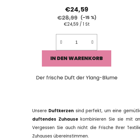
€24,59
€28,99
(–15 %)
Verkaufspreis:
€24,59 / 1 St
IN DEN WARENKORB
Der frische Duft der Ylang-Blume
Unsere
Duftkerzen
sind perfekt, um eine gemütl
duftendes Zuhause
kombinieren Sie sie mit 
Vergessen Sie auch nicht die Frische Ihrer Texti
Zuhauses übereinstimmen.