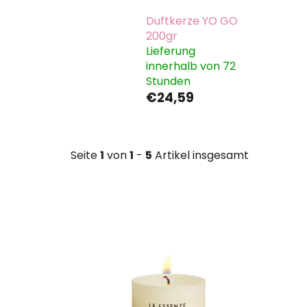
Duftkerze YO GO
200gr
Lieferung
innerhalb von 72
Stunden
€24,59
Seite
1
von
1
-
5
Artikel insgesamt
L
i
s
t