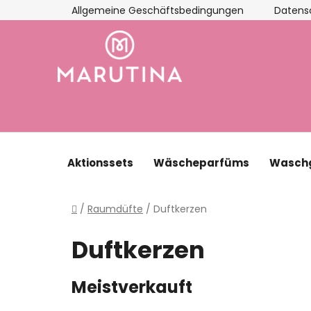
Zum
Allgemeine Geschäftsbedingungen
Datens
Inhalt
springen
Aktionssets
Wäscheparfüms
Waschg
Startseite
/
Raumdüfte
/
Duftkerzen
Duftkerzen
Meistverkauft