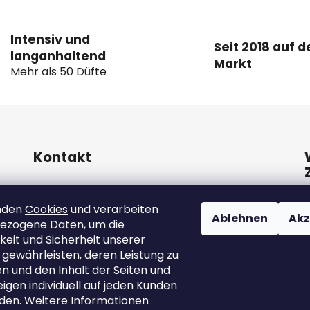
e
l
e
Intensiv und
m
Seit 2018 auf 
langanhaltend
e
Markt
Mehr als 50 Düfte
n
t
e
d
e
r
Kontakt
L
i
info
@
marutina.at
s
nden
Cookies
und verarbeiten
t
Ablehnen
Akz
ezogene Daten, um die
+421911050251
e
keit und Sicherheit unserer
 gewährleisten, deren Leistung zu
 und den Inhalt der Seiten und
gen individuell auf jeden Kunden
den. Weitere Informationen