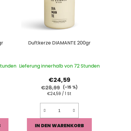
t
i
e
r
u
gr
Duftkerze DIAMANTE 200gr
n
g
Stunden
Lieferung innerhalb von 72 Stunden
€24,59
€28,99
(–15 %)
Verkaufspreis:
€24,59 / 1 St
B
IN DEN WARENKORB