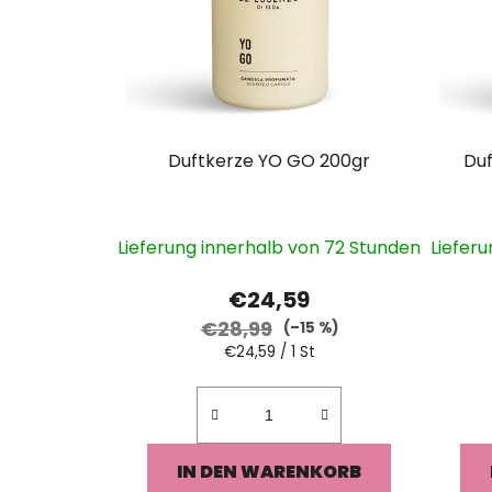
e
d
e
r
P
r
Duftkerze YO GO 200gr
Du
o
d
u
Lieferung innerhalb von 72 Stunden
Liefer
k
€24,59
t
e
€28,99
(–15 %)
Verkaufspreis:
€24,59 / 1 St
IN DEN WARENKORB