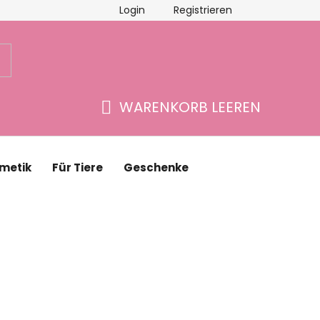
Login
Registrieren
schäftsbewertung
Kontakte
WARENKORB LEEREN
WARENKORB
metik
Für Tiere
Geschenke