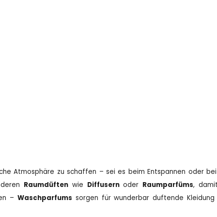
S
t
iche Atmosphäre zu schaffen – sei es beim Entspannen oder be
e
u
anderen
Raumdüften
wie
Diffusern
oder
Raumparfüms
, dami
e
lien –
Waschparfums
sorgen für wunderbar duftende Kleidung 
r