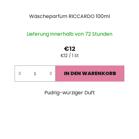
Wäscheparfüm RICCARDO 100ml
Lieferung innerhalb von 72 Stunden
€12
Verkaufspreis:
€12 / 1 St
IN DEN WARENKORB
Pudrig-würziger Duft