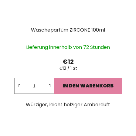
Wäscheparfüm ZIRCONE 100ml
Lieferung innerhalb von 72 Stunden
€12
Verkaufspreis:
€12 / 1 St
IN DEN WARENKORB
Würziger, leicht holziger Amberduft