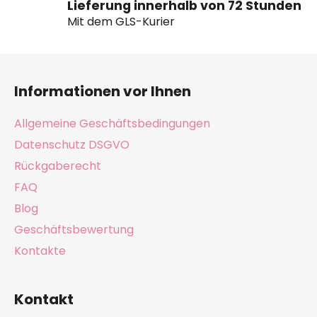
Lieferung innerhalb von 72 Stunden
Mit dem GLS-Kurier
F
u
Informationen vor Ihnen
ß
z
Allgemeine Geschäftsbedingungen
e
Datenschutz DSGVO
i
Rückgaberecht
l
e
FAQ
Blog
Geschäftsbewertung
Kontakte
Kontakt