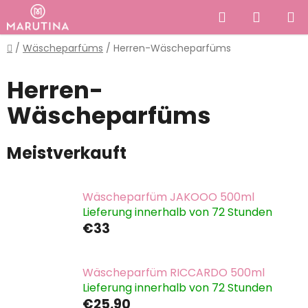
Zum
Suchen
WAREN
Inhalt
springen
Startseite
/
Wäscheparfüms
/
Herren-Wäscheparfüms
Herren-
Wäscheparfüms
Meistverkauft
Wäscheparfüm JAKOOO 500ml
Lieferung innerhalb von 72 Stunden
€33
Wäscheparfüm RICCARDO 500ml
Lieferung innerhalb von 72 Stunden
€25,90