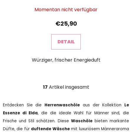
Momentan nicht verfügbar
€25,90
DETAIL
Würziger, frischer Energieduft
17
Artikel insgesamt
S
t
e
Entdecken Sie die
Herrenwaschöle
aus der Kollektion
Le
u
Essenze di Elda
, die die ideale Wahl für Männer sind, die
e
Frische und Stil schätzen. Diese
r
Waschöle
bieten markante
e
Düfte, die für
duftende Wäsche
mit luxuriösem Männeraroma