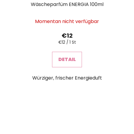
Wäscheparfüm ENERGIA 100ml
Momentan nicht verfügbar
€12
Verkaufspreis:
€12 / 1 St
DETAIL
Würziger, frischer Energieduft