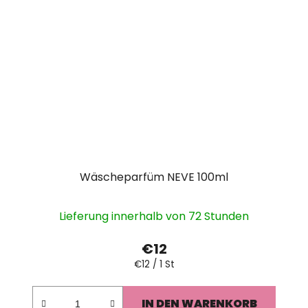
Wäscheparfüm NEVE 100ml
Lieferung innerhalb von 72 Stunden
€12
Verkaufspreis:
€12 / 1 St
IN DEN WARENKORB