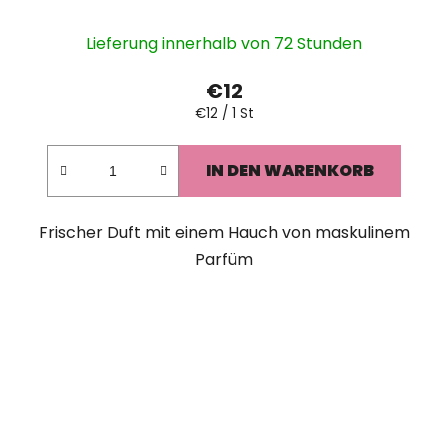
Lieferung innerhalb von 72 Stunden
€12
Verkaufspreis:
€12 / 1 St
IN DEN WARENKORB
Frischer Duft mit einem Hauch von maskulinem
Parfüm