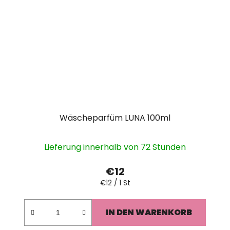
Wäscheparfüm LUNA 100ml
Lieferung innerhalb von 72 Stunden
€12
Verkaufspreis:
€12 / 1 St
IN DEN WARENKORB