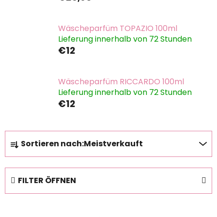
Wäscheparfüm TOPAZIO 100ml
Lieferung innerhalb von 72 Stunden
€12
Wäscheparfüm RICCARDO 100ml
Lieferung innerhalb von 72 Stunden
€12
P
Sortieren nach:
Meistverkauft
r
o
d
FILTER ÖFFNEN
u
k
L
t