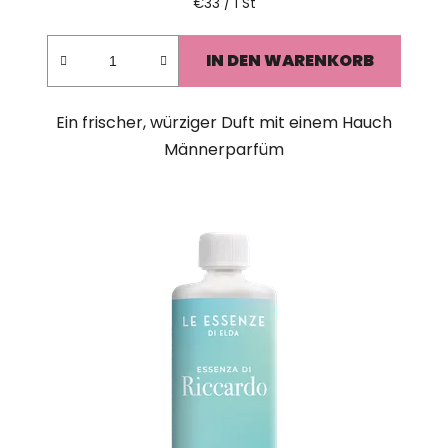
Verkaufspreis:
€33 / 1 St
IN DEN WARENKORB
Ein frischer, würziger Duft mit einem Hauch
Männerparfüm