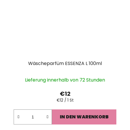
Wäscheparfüm ESSENZA L 100ml
Lieferung innerhalb von 72 Stunden
€12
Verkaufspreis:
€12 / 1 St
IN DEN WARENKORB