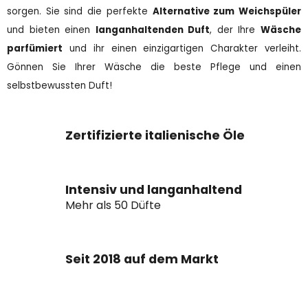
l
sorgen. Sie sind die perfekte
Alternative zum Weichspüler
e
und bieten einen
langanhaltenden Duft
, der Ihre
Wäsche
m
parfümiert
und ihr einen einzigartigen Charakter verleiht.
e
n
Gönnen Sie Ihrer Wäsche die beste Pflege und einen
t
selbstbewussten Duft!
e
d
e
Zertifizierte italienische Öle
r
L
i
s
Intensiv und langanhaltend
t
Mehr als 50 Düfte
e
Seit 2018 auf dem Markt