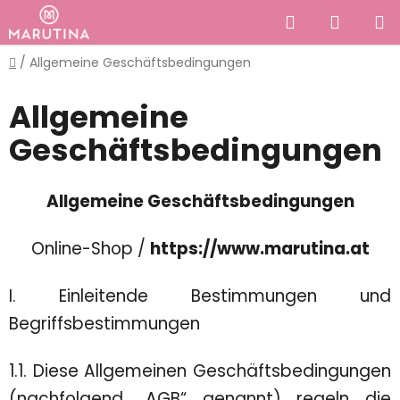
Zum
Suchen
WARE
Inhalt
springen
Startseite
/
Allgemeine Geschäftsbedingungen
Allgemeine
Geschäftsbedingungen
Allgemeine Geschäftsbedingungen
Online-Shop
/
https://www.marutina.at
I. Einleitende Bestimmungen und
Begriffsbestimmungen
1.1. Diese Allgemeinen Geschäftsbedingungen
(nachfolgend „AGB“ genannt) regeln die