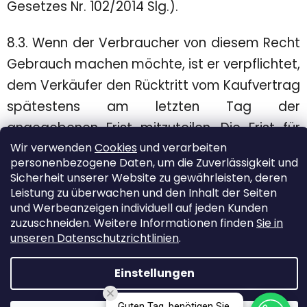
Gesetzes Nr. 102/2014 Slg.).
8.3. Wenn der Verbraucher von diesem Recht
Gebrauch machen möchte, ist er verpflichtet,
dem Verkäufer den Rücktritt vom Kaufvertrag
spätestens am letzten Tag der
angegebenen Frist mitzuteilen. Die Frist für
Wir verwenden
Cookies
und verarbeiten
den Rücktritt vom Vertrag gilt als
personenbezogene Daten, um die Zuverlässigkeit und
eingehalten, wenn die Mitteilung über den
Sicherheit unserer Website zu gewährleisten, deren
Rücktritt vom Vertrag dem Verkäufer
Leistung zu überwachen und den Inhalt der Seiten
und Werbeanzeigen individuell auf jeden Kunden
spätestens am letzten Tag der Frist an die
zuzuschneiden. Weitere Informationen finden
Sie in
Adresse des Verkäufers gesendet wurde, die
unseren Datenschutzrichtlinien
.
lautet:
Einstellungen
Krope Pk s.r.o., Perín 326, 04474 Perín,
Guten Tag, benötigen Sie