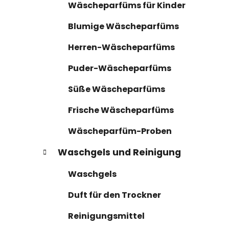
n
r
Wäscheparfüms für Kinder
i
l
e
e
Blumige Wäscheparfüms
n
i
Herren-Wäscheparfüms
s
t
Puder-Wäscheparfüms
e
Süße Wäscheparfüms
Frische Wäscheparfüms
Wäscheparfüm-Proben
Waschgels und Reinigung
Waschgels
Duft für den Trockner
Reinigungsmittel