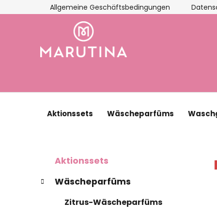
Zum
Allgemeine Geschäftsbedingungen
Datens
Inhalt
springen
Aktionssets
Wäscheparfüms
Waschg
S
K
Kategorien
Aktionssets
a
überspringen
e
t
i
Wäscheparfüms
e
t
g
Zitrus-Wäscheparfüms
e
o