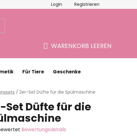
Login
Registrieren
schäftsbewertung
Kontakte
WARENKORB LEEREN
WARENKORB
metik
Für Tiere
Geschenke
eite
onssets
/
2er-Set Düfte für die Spülmaschine
-Set Düfte für die
ülmaschine
bewertet
Bewertungsdetails