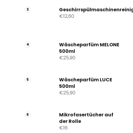
Geschirrspülmaschinenreini
€12,60
Wäscheparfüm MELONE
500ml
€25,90
Wäscheparfüm LUCE
500ml
€25,90
Mikrofasertücher auf
der Rolle
€16