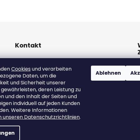
Kontakt
info
@
marutina.at
nden
Cookies
und verarbeiten
Ablehnen
Akz
ezogene Daten, um die
+421911050251
keit und Sicherheit unserer
 gewährleisten, deren Leistung zu
 und den Inhalt der Seiten und
gen individuell auf jeden Kunden
den. Weitere Informationen
in unseren Datenschutzrichtlinien
.
lungen