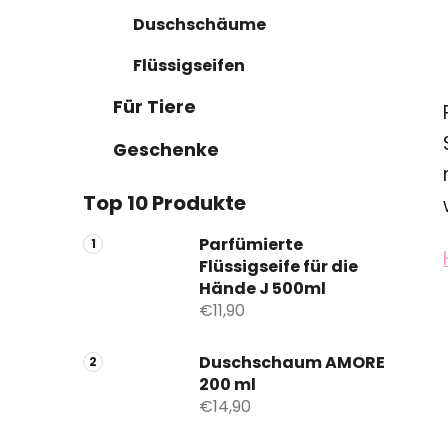
Duschschäume
Flüssigseifen
Für Tiere
Geschenke
Top 10 Produkte
Parfümierte
Flüssigseife für die
Hände J 500ml
€11,90
Duschschaum AMORE
200 ml
€14,90