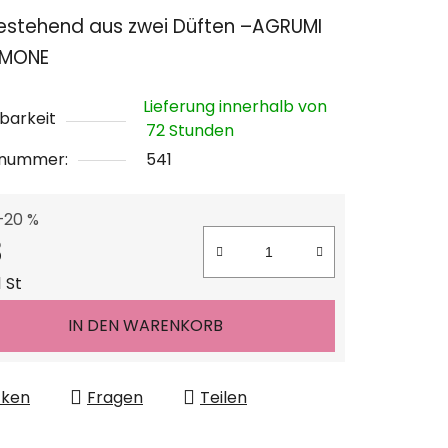
chnittliche
estehend aus zwei Düften –
AGRUMI
ktbewertung
IMONE
Lieferung innerhalb von
barkeit
72 Stunden
lnummer:
541
n.
–20 %
8
ufspreis:
 St
IN DEN WARENKORB
cken
Fragen
Teilen