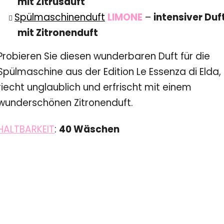
mit Zitrusduft
Spülmaschinenduft
LIMONE
–
intensiver Duf
mit Zitronenduft
Probieren Sie diesen wunderbaren Duft für die
Spülmaschine aus der Edition Le Essenza di Elda, 
riecht unglaublich und erfrischt mit einem
wunderschönen Zitronenduft.
HALTBARKEIT
:
40 Wäschen