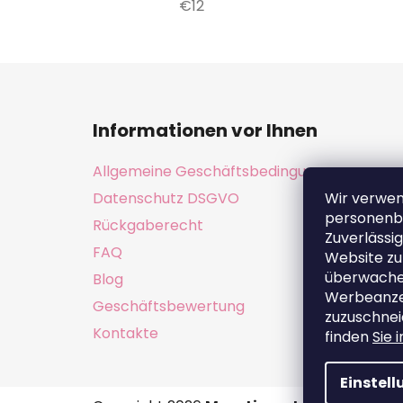
€12
F
u
Informationen vor Ihnen
ß
z
Allgemeine Geschäftsbedingungen
e
Datenschutz DSGVO
Wir verwe
i
personenb
Rückgaberecht
l
Zuverlässig
e
FAQ
Website zu
überwachen
Blog
Werbeanzei
Geschäftsbewertung
zuzuschnei
Kontakte
finden
Sie 
Einstel