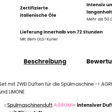
Intensiv u
Zertifizierte
langanhal
italienische Öle
Mehr als 50 
Lieferung innerhalb von 72 Stunden
Mit dem GLS-Kurier
Beschreibung
Bewert
Set mit ZWEI Düften für die Spülmaschine -> AGR
und LIMONE
Spülmaschinenduft
AGRUMI
–
intensiver Duf