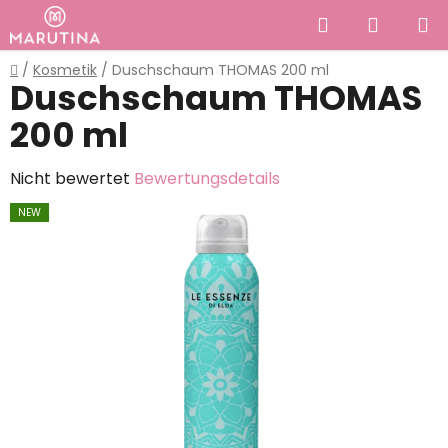
Zum
Suchen
WAREN
Inhalt
springen
Startseite
/
Kosmetik
/
Duschschaum THOMAS 200 ml
Duschschaum THOMAS
200 ml
Die
Nicht bewertet
Bewertungsdetails
durchschnittliche
NEW
Produktbewertung
ist
0,0
von
5
Sternen.