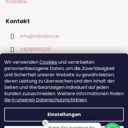
Kontakte
Kontakt
info
@
marutina.at
+421911050251
Wir verwenden
Cookies
und verarbeiten
personenbezogene Daten, um die Zuverlässigkeit
und Sicherheit unserer Website zu gewährleisten,
deren Leistung zu überwachen und den Inhalt der
Wir akzeptieren online-Zahlungen
Seiten und Werbeanzeigen individuell auf jeden
Kunden zuzuschneiden. Weitere Informationen finden
Sie in unseren Datenschutzrichtlinien
.
Einstellungen
Erstellt von Shoptet