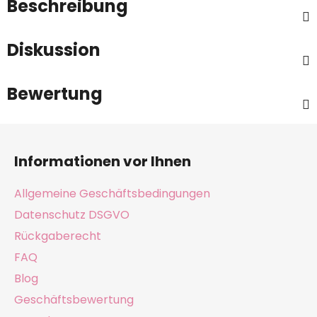
Beschreibung
Diskussion
Bewertung
F
u
Informationen vor Ihnen
ß
z
Allgemeine Geschäftsbedingungen
e
Datenschutz DSGVO
i
Rückgaberecht
l
e
FAQ
Blog
Geschäftsbewertung