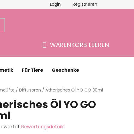
Login
Registrieren
schäftsbewertung
Kontakte
WARENKORB LEEREN
WARENKORB
metik
Für Tiere
Geschenke
eite
mdüfte
/
Diffusoren
/
Ätherisches Öl YO GO 30ml
herisches Öl YO GO
ml
bewertet
Bewertungsdetails