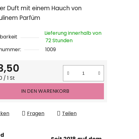
chnittliche
her Duft mit einem Hauch von
ktbewertung
ulinem Parfüm
Lieferung innerhalb von
barkeit
72 Stunden
lnummer:
1009
n.
3,50
ufspreis:
 / 1 St
IN DEN WARENKORB
cken
Fragen
Teilen
nd