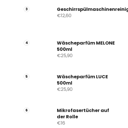
Geschirrspülmaschinenreini
€12,60
Wäscheparfüm MELONE
500ml
€25,90
Wäscheparfüm LUCE
500ml
€25,90
Mikrofasertücher auf
der Rolle
€16