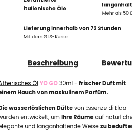
Zertifizierte
langanhal
italienische Öle
Mehr als 50 
Lieferung innerhalb von 72 Stunden
Mit dem GLS-Kurier
Beschreibung
Bewert
Ätherisches Öl
YO GO
30ml -
frischer Duft mit
einem Hauch von maskulinem Parfüm.
Die wasserlöslichen Düfte
von Essenze di Elda
wurden entwickelt, um
Ihre Räume
auf natürliche
elegante und langanhaltende Weise
zu bedufte