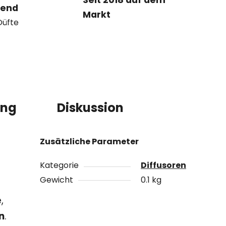
Seit 2018 auf dem
tend
Markt
Düfte
ung
Diskussion
Zusätzliche Parameter
Kategorie
Diffusoren
Gewicht
0.1 kg
,
n
.