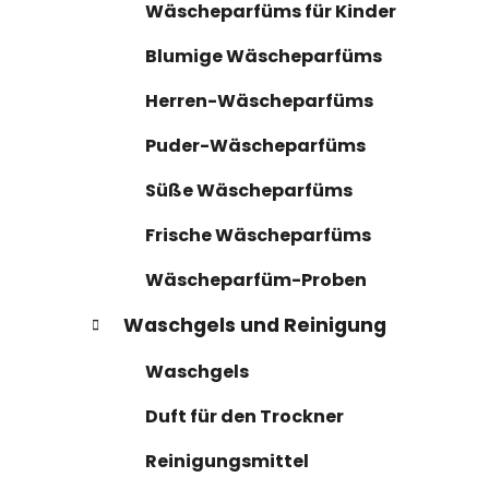
n
r
Wäscheparfüms für Kinder
i
l
e
e
Blumige Wäscheparfüms
n
i
Herren-Wäscheparfüms
s
t
Puder-Wäscheparfüms
e
Süße Wäscheparfüms
Frische Wäscheparfüms
Wäscheparfüm-Proben
Waschgels und Reinigung
Waschgels
Duft für den Trockner
Reinigungsmittel