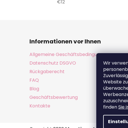
€12
F
u
Informationen vor Ihnen
ß
z
Allgemeine Geschäftsbedingungen
e
Datenschutz DSGVO
Wir verwe
i
personenb
Rückgaberecht
l
Zuverlässig
e
FAQ
Website zu
überwachen
Blog
Werbeanzei
Geschäftsbewertung
zuzuschnei
Kontakte
finden
Sie 
Einstel