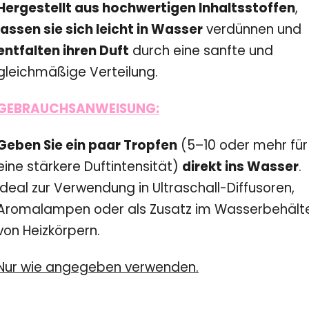
Hergestellt aus hochwertigen Inhaltsstoffen
,
lassen sie sich leicht in Wasser
verdünnen und
entfalten ihren Duft
durch eine sanfte und
gleichmäßige Verteilung.
GEBRAUCHSANWEISUNG:
Geben Sie ein paar Tropfen
(5–10 oder mehr für
eine stärkere Duftintensität)
direkt ins Wasser
.
Ideal zur Verwendung in Ultraschall-Diffusoren,
Aromalampen oder als Zusatz im Wasserbehält
von Heizkörpern.
Nur wie angegeben verwenden.