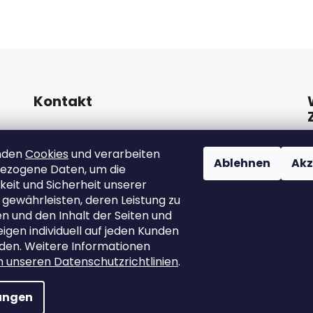
Kontakt
info
@
marutina.at
nden
Cookies
und verarbeiten
Ablehnen
Akz
ezogene Daten, um die
+421911050251
keit und Sicherheit unserer
 gewährleisten, deren Leistung zu
 und den Inhalt der Seiten und
gen individuell auf jeden Kunden
den. Weitere Informationen
in unseren Datenschutzrichtlinien
.
lungen