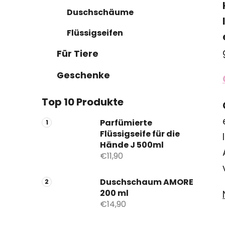
Duschschäume
Flüssigseifen
Für Tiere
Geschenke
Top 10 Produkte
Parfümierte
Flüssigseife für die
Hände J 500ml
€11,90
Duschschaum AMORE
200 ml
€14,90