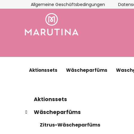
Zum
Allgemeine Geschäftsbedingungen
Datens
Inhalt
springen
Aktionssets
Wäscheparfüms
Waschg
S
K
Kategorien
Aktionssets
a
überspringen
e
t
i
Wäscheparfüms
e
t
g
Zitrus-Wäscheparfüms
e
o