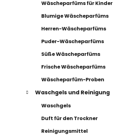
n
r
Wäscheparfüms für Kinder
i
l
e
e
Blumige Wäscheparfüms
n
i
Herren-Wäscheparfüms
s
t
Puder-Wäscheparfüms
e
Süße Wäscheparfüms
Frische Wäscheparfüms
Wäscheparfüm-Proben
Waschgels und Reinigung
Waschgels
Duft für den Trockner
Reinigungsmittel