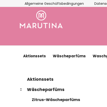
Zum
Allgemeine Geschäftsbedingungen
Datens
Inhalt
springen
Aktionssets
Wäscheparfüms
Waschg
S
K
Kategorien
Aktionssets
a
überspringen
e
t
i
Wäscheparfüms
e
t
g
Zitrus-Wäscheparfüms
e
o