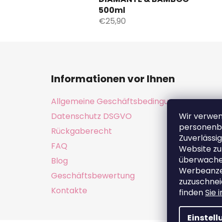
500ml
€25,90
F
u
Informationen vor Ihnen
ß
z
Allgemeine Geschäftsbedingungen
e
Datenschutz DSGVO
Wir verwe
i
personenb
Rückgaberecht
l
Zuverlässig
e
FAQ
Website zu
überwachen
Blog
Werbeanzei
Geschäftsbewertung
zuzuschnei
Kontakte
finden
Sie 
Einstel