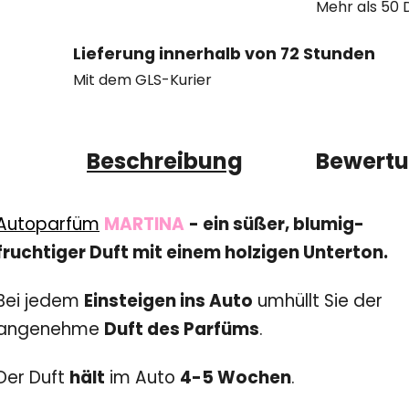
Mehr als 50 
Lieferung innerhalb von 72 Stunden
Mit dem GLS-Kurier
Beschreibung
Bewert
Autoparfüm
MARTINA
- e
in süßer, blumig-
fruchtiger Duft mit einem holzigen Unterton
.
Bei jedem
Einsteigen ins Auto
umhüllt Sie der
angenehme
Duft des Parfüms
.
Der Duft
hält
im Auto
4-5 Wochen
.