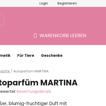
Login
Registrieren
schäftsbewertung
Kontakte
WARENKORB LEEREN
WARENKORB
metik
Für Tiere
Geschenke
eite
odüfte
/
Autoparfüm MARTINA
toparfüm MARTINA
bewertet
Bewertungsdetails
chnittliche
üßer, blumig-fruchtiger Duft mit
ktbewertung