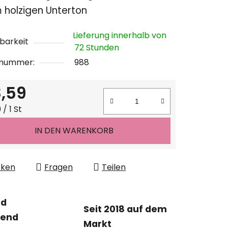
 holzigen Unterton
Lieferung innerhalb von
barkeit
72 Stunden
lnummer:
988
n.
,59
ufspreis:
/ 1 St
IN DEN WARENKORB
cken
Fragen
Teilen
nd
Seit 2018 auf dem
tend
Markt