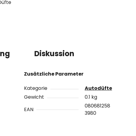
Düfte
ung
Diskussion
Zusätzliche Parameter
Kategorie
Autodüfte
Gewicht
0.1 kg
080681258
EAN
3980