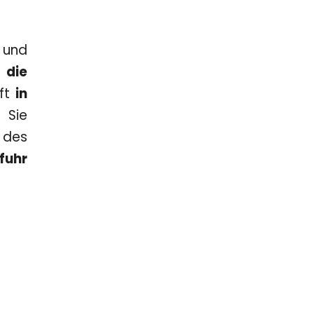
und
 die
uft
in
 Sie
des
fuhr