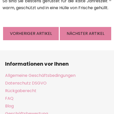
So sind Sie bestens gerüstet für die kalte Jahreszeit –
warm, geschützt und in eine Hülle von Frische gehüllt.
VORHERIGER ARTIKEL
NÄCHSTER ARTIKEL
F
u
Informationen vor Ihnen
ß
z
Allgemeine Geschäftsbedingungen
e
Datenschutz DSGVO
i
Rückgaberecht
l
e
FAQ
Blog
Geschäftsbewertung