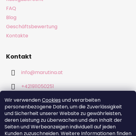
l
e
FAQ
Blog
Geschäftsbewertung
Kontakte
Kontakt
info
@
marutina.at
+421911050251
Wir verwenden
Cookies
und verarbeiten
personenbezogene Daten, um die Zuverlässigkeit
und Sicherheit unserer Website zu gewährleisten,
deren Leistung zu überwachen und den Inhalt der
Wir akzeptieren online-Zahlungen
Seiten und Werbeanzeigen individuell auf jeden
Kunden zuzuschneiden. Weitere Informationen finden