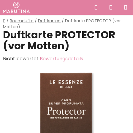
Zum
Suchen
WAREN
Inhalt
springen
Startseite
/
Raumdüfte
/
Duftkarten
/
Duftkarte PROTECTOR (vor
Motten)
Duftkarte PROTECTOR
(vor Motten)
Die
Nicht bewertet
Bewertungsdetails
durchschnittliche
Produktbewertung
ist
0,0
von
5
Sternen.