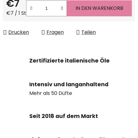
€7
IN DEN WARENKORB
Verkaufspreis:
€7 / 1 St
Drucken
Fragen
Teilen
Zertifizierte italienische Öle
Intensiv und langanhaltend
Mehr als 50 Düfte
Seit 2018 auf dem Markt