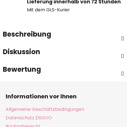
Lieferung innerhalb von 72 Stunden
Mit dem GLS-Kurier
Beschreibung
Diskussion
Bewertung
F
u
Informationen vor Ihnen
ß
z
Allgemeine Geschäftsbedingungen
e
Datenschutz DSGVO
i
Rückgaberecht