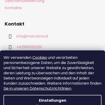
Geschäftsbewertung
Kontakte
Kontakt
info
@
marutina.at
+421911050251
Wir verwenden
Cookies
und verarbeiten
personenbezogene Daten, um die Zuverlässigkeit
und Sicherheit unserer Website zu gewährleisten,
deren Leistung zu überwachen und den Inhalt der
Wir akzeptieren online-Zahlungen
Seiten und Werbeanzeigen individuell auf jeden
Kunden zuzuschneiden. Weitere Informationen finden
Sie in unseren Datenschutzrichtlinien
.
Einstellungen