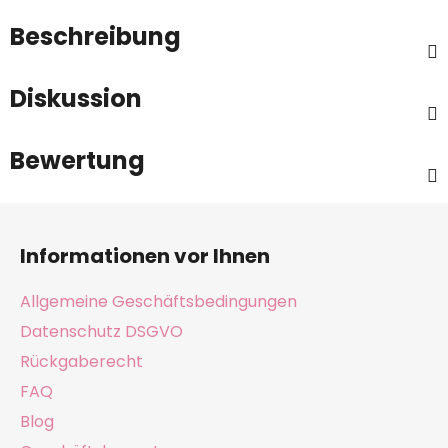
Beschreibung
Diskussion
Bewertung
F
u
Informationen vor Ihnen
ß
z
Allgemeine Geschäftsbedingungen
e
Datenschutz DSGVO
i
Rückgaberecht
l
e
FAQ
Blog