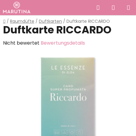
Zum
Suchen
WAREN
Inhalt
springen
Startseite
/
Raumdüfte
/
Duftkarten
/
Duftkarte RICCARDO
Duftkarte RICCARDO
Die
Nicht bewertet
Bewertungsdetails
durchschnittliche
Produktbewertung
ist
0,0
von
5
Sternen.