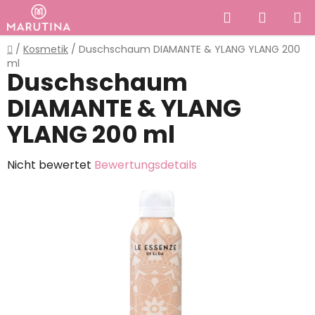
Zum
Suchen
WAREN
Inhalt
springen
Startseite
/
Kosmetik
/
Duschschaum DIAMANTE & YLANG YLANG 200
ml
Duschschaum
DIAMANTE & YLANG
YLANG 200 ml
Die
Nicht bewertet
Bewertungsdetails
durchschnittliche
Produktbewertung
ist
0,0
von
5
Sternen.