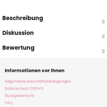
Beschreibung
Diskussion
Bewertung
F
u
Informationen vor Ihnen
ß
z
Allgemeine Geschäftsbedingungen
e
Datenschutz DSGVO
i
Rückgaberecht
l
e
FAQ