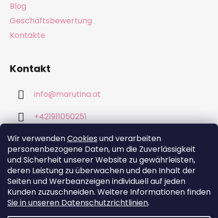
Blog
Geschäftsbewertung
Kontakte
Kontakt
info
@
marutina.at
+421911050251
Wir verwenden
Cookies
und verarbeiten
personenbezogene Daten, um die Zuverlässigkeit
und Sicherheit unserer Website zu gewährleisten,
deren Leistung zu überwachen und den Inhalt der
Wir akzeptieren online-Zahlungen
Seiten und Werbeanzeigen individuell auf jeden
Kunden zuzuschneiden. Weitere Informationen finden
Sie in unseren Datenschutzrichtlinien
.