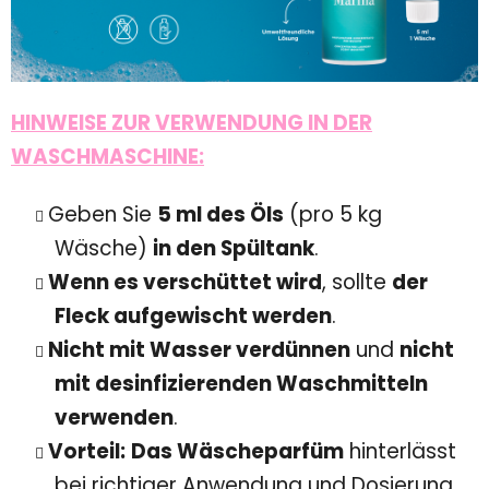
HINWEISE ZUR VERWENDUNG IN DER
WASCHMASCHINE:
Geben Sie
5 ml des Öls
(pro 5 kg
Wäsche)
in den Spültank
.
Wenn es verschüttet wird
, sollte
der
Fleck aufgewischt werden
.
Nicht mit Wasser verdünnen
und
nicht
mit desinfizierenden Waschmitteln
verwenden
.
Vorteil:
Das
Wäscheparfüm
hinterlässt
bei richtiger Anwendung und Dosierung