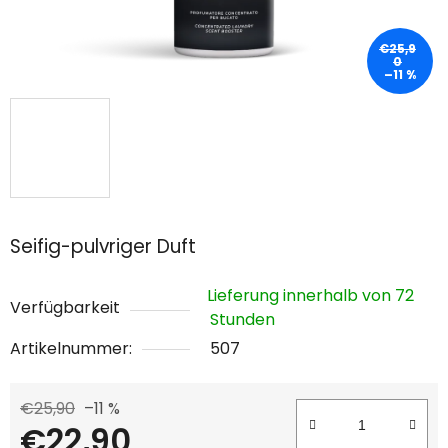
€25,9
0
–11 %
Seifig-pulvriger Duft
Lieferung innerhalb von 72
Verfügbarkeit
Stunden
Artikelnummer:
507
€25,90
–11 %
€22,90