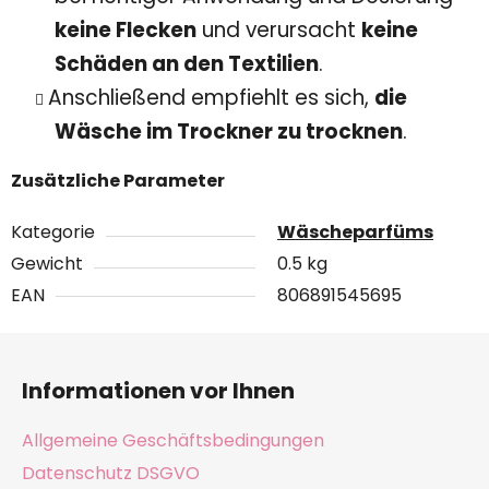
keine Flecken
und verursacht
keine
Schäden an den Textilien
.
Anschließend empfiehlt es sich,
die
Wäsche im Trockner zu trocknen
.
Zusätzliche Parameter
Kategorie
Wäscheparfüms
Gewicht
0.5 kg
EAN
806891545695
F
u
Informationen vor Ihnen
ß
z
Allgemeine Geschäftsbedingungen
e
Datenschutz DSGVO
i