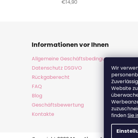
€14,90
F
u
Informationen vor Ihnen
ß
z
Allgemeine Geschäftsbedingungen
e
Datenschutz DSGVO
Wir verwe
i
personenb
Rückgaberecht
l
Zuverlässig
e
FAQ
Website zu
überwachen
Blog
Werbeanzei
Geschäftsbewertung
zuzuschnei
Kontakte
finden
Sie 
Einstel