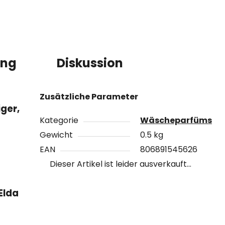
ung
Diskussion
Zusätzliche Parameter
iger,
Kategorie
Wäscheparfüms
Gewicht
0.5 kg
EAN
806891545626
Dieser Artikel ist leider ausverkauft…
Elda