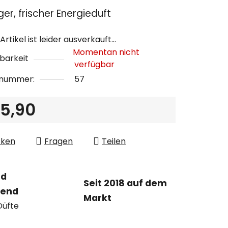
chnittliche
ger, frischer Energieduft
ktbewertung
Artikel ist leider ausverkauft…
Momentan nicht
barkeit
verfügbar
lnummer:
57
n.
5,90
ufspreis:
cken
Fragen
Teilen
nd
Seit 2018 auf dem
tend
Markt
Düfte