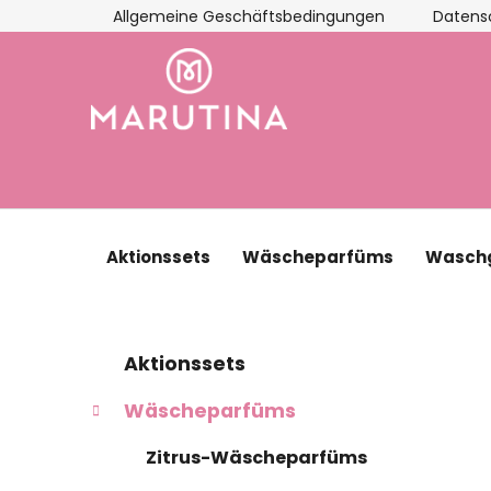
Zum
Allgemeine Geschäftsbedingungen
Datens
Inhalt
springen
Aktionssets
Wäscheparfüms
Waschg
S
K
Kategorien
Aktionssets
a
überspringen
e
t
i
Wäscheparfüms
e
t
g
Zitrus-Wäscheparfüms
e
o