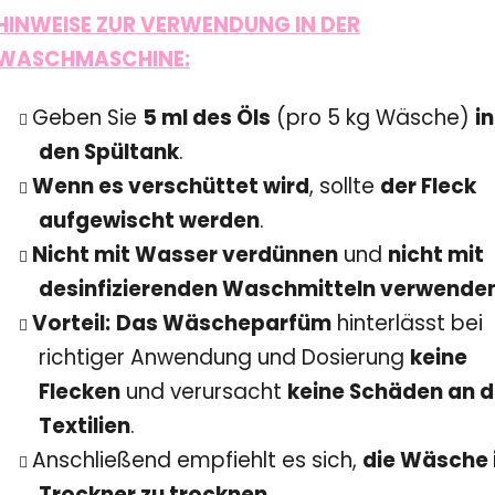
HINWEISE ZUR VERWENDUNG IN DER
WASCHMASCHINE:
Geben Sie
5 ml des Öls
(pro 5 kg Wäsche)
in
den Spültank
.
Wenn es verschüttet wird
, sollte
der Fleck
aufgewischt werden
.
Nicht mit Wasser verdünnen
und
nicht mit
desinfizierenden Waschmitteln verwende
Vorteil:
Das
Wäscheparfüm
hinterlässt bei
richtiger Anwendung und Dosierung
keine
Flecken
und verursacht
keine Schäden an 
Textilien
.
Anschließend empfiehlt es sich,
die Wäsche
Trockner zu trocknen
.