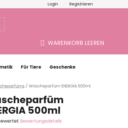
Login
Registrieren
schäftsbewertung
Kontakte
WARENKORB LEEREN
WARENKORB
metik
Für Tiere
Geschenke
eite
cheparfüms
/
Wäscheparfüm ENERGIA 500ml
scheparfüm
ERGIA 500ml
bewertet
Bewertungsdetails