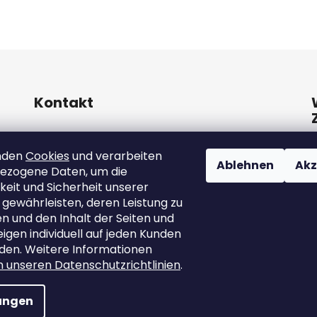
Kontakt
info
@
marutina.at
nden
Cookies
und verarbeiten
Ablehnen
Akz
ezogene Daten, um die
+421911050251
keit und Sicherheit unserer
 gewährleisten, deren Leistung zu
 und den Inhalt der Seiten und
gen individuell auf jeden Kunden
den. Weitere Informationen
in unseren Datenschutzrichtlinien
.
lungen