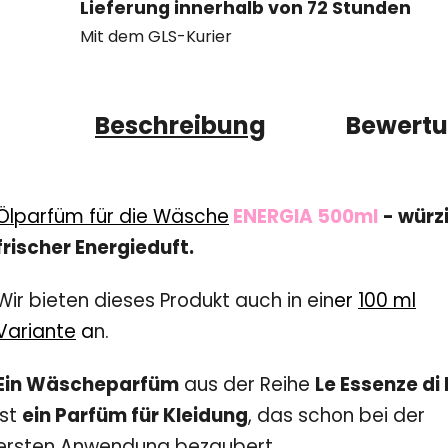
Lieferung innerhalb von 72 Stunden
Mit dem GLS-Kurier
Beschreibung
Bewert
Ölparfüm für die Wäsche
ENERGIA 500ml
- würz
frischer Energieduft.
Wir bieten dieses Produkt auch in ein
er
100 ml
Variante
a
n.
Ein
Wäscheparfüm
aus der Reihe
Le Essenze di 
ist
ein Parfüm für Kleidung
, das schon bei der
ersten Anwendung bezaubert.