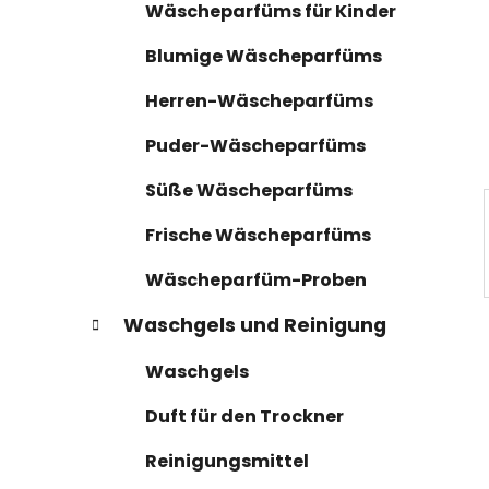
n
r
Wäscheparfüms für Kinder
i
l
e
e
Blumige Wäscheparfüms
n
i
Herren-Wäscheparfüms
s
t
Puder-Wäscheparfüms
e
Süße Wäscheparfüms
Frische Wäscheparfüms
Wäscheparfüm-Proben
Waschgels und Reinigung
Waschgels
Duft für den Trockner
Reinigungsmittel