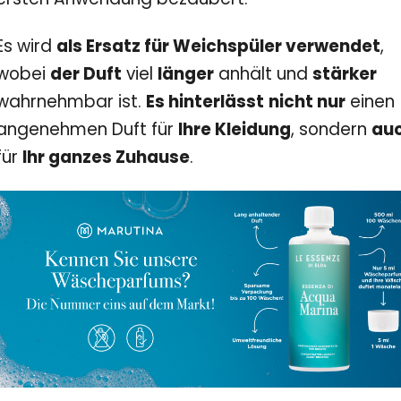
Es wird
als Ersatz für Weichspüler verwendet
,
wobei
der Duft
viel
länger
anhält und
stärker
wahrnehmbar ist.
Es hinterlässt
nicht nur
einen
angenehmen Duft für
Ihre Kleidung
, sondern
au
für
Ihr ganzes Zuhause
.