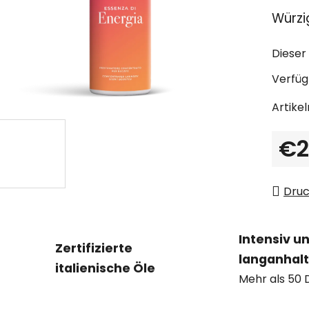
durchs
Würzi
Produ
ist
Dieser 
0,0
von
Verfüg
5
Artike
Sterne
€2
Verka
Dru
Intensiv u
Zertifizierte
langanhal
italienische Öle
Mehr als 50 