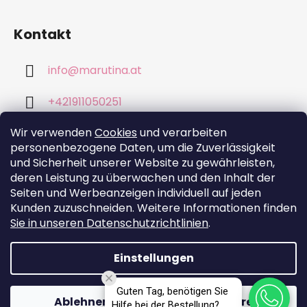
Kontakt
info
@
marutina.at
+421911050251
Wir verwenden
Cookies
und verarbeiten
personenbezogene Daten, um die Zuverlässigkeit
und Sicherheit unserer Website zu gewährleisten,
deren Leistung zu überwachen und den Inhalt der
Wir akzeptieren online-Zahlungen
Seiten und Werbeanzeigen individuell auf jeden
Kunden zuzuschneiden. Weitere Informationen finden
Sie in unseren Datenschutzrichtlinien
.
Einstellungen
Erstellt von Shoptet
Guten Tag, benötigen Sie
Ablehnen
Akzeptieren
Copyright 2026
Marutina.at
. Alle Rechte
Hilfe bei der Bestellung?