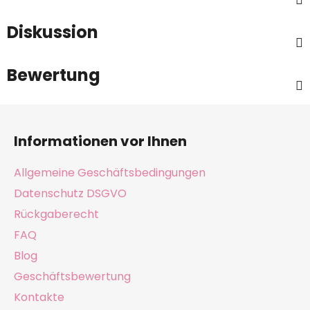
Diskussion
Bewertung
F
u
Informationen vor Ihnen
ß
z
Allgemeine Geschäftsbedingungen
e
Datenschutz DSGVO
i
Rückgaberecht
l
e
FAQ
Blog
Geschäftsbewertung
Kontakte