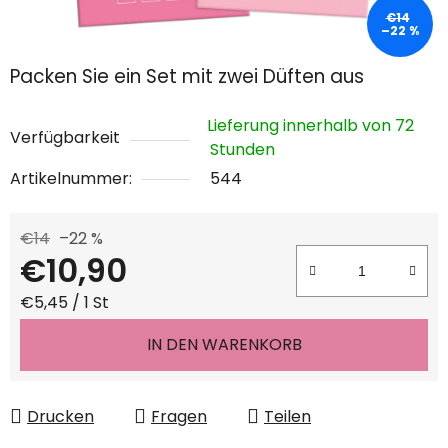
€14
–22 %
Packen Sie ein Set mit zwei Düften aus
Lieferung innerhalb von 72
Verfügbarkeit
Stunden
Artikelnummer:
544
€14
–22 %
€10,90
Verkaufspreis:
€5,45 / 1 St
IN DEN WARENKORB
Drucken
Fragen
Teilen