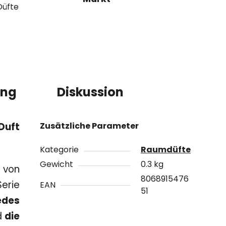
Düfte
ung
Diskussion
Duft
Zusätzliche Parameter
Kategorie
Raumdüfte
Gewicht
0.3 kg
e von
8068915476
Serie
EAN
51
edes
d
die