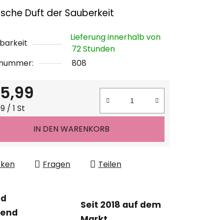
chnittliche
rische Duft der Sauberkeit
ktbewertung
Lieferung innerhalb von
barkeit
72 Stunden
lnummer:
808
n.
5,99
ufspreis:
 / 1 St
IN DEN WARENKORB
cken
Fragen
Teilen
nd
Seit 2018 auf dem
tend
Markt