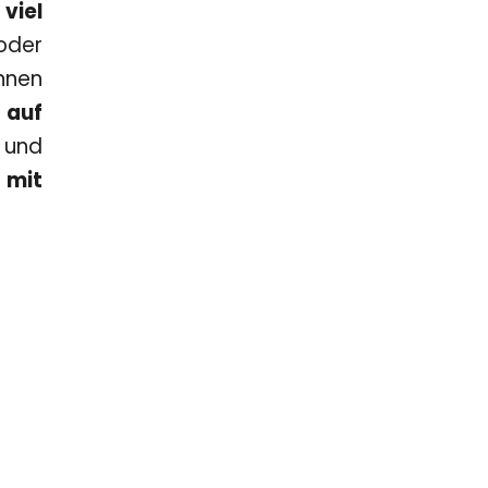
 viel
oder
nnen
 auf
und
 mit