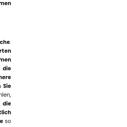
ömen
sche
.
rten
mmen
n
die
here
en
Sie
len,
h
die
lich
he
so