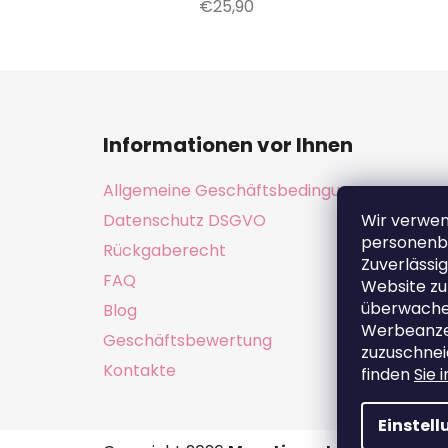
€25,90
F
u
Informationen vor Ihnen
ß
z
Allgemeine Geschäftsbedingungen
e
Datenschutz DSGVO
Wir verwe
i
personenb
Rückgaberecht
l
Zuverlässig
e
FAQ
Website zu
überwachen
Blog
Werbeanzei
Geschäftsbewertung
zuzuschnei
Kontakte
finden
Sie 
Einstel