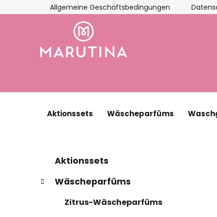
Zum
Allgemeine Geschäftsbedingungen
Datens
Inhalt
springen
Aktionssets
Wäscheparfüms
Waschg
S
K
Kategorien
Aktionssets
a
überspringen
e
t
i
Wäscheparfüms
e
t
g
Zitrus-Wäscheparfüms
e
o