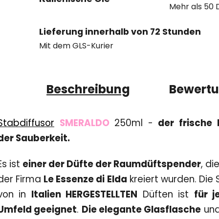
Mehr als 50 
Lieferung innerhalb von 72 Stunden
Mit dem GLS-Kurier
Beschreibung
Bewert
Stabdiffusor
SMERALDO
250ml -
der frische 
der Sauberkeit.
Es ist
einer der Düfte der Raumdüftspender
, di
der Firma
Le Essenze di Elda
kreiert wurden. Die 
von in
Italien HERGESTELLTEN
Düften ist
für j
Umfeld geeignet
.
Die elegante Glasflasche
un