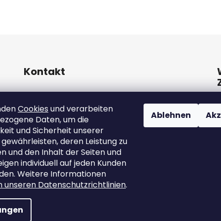
Kontakt
info
@
marutina.at
nden
Cookies
und verarbeiten
Ablehnen
Akz
ezogene Daten, um die
+421911050251
keit und Sicherheit unserer
 gewährleisten, deren Leistung zu
 und den Inhalt der Seiten und
gen individuell auf jeden Kunden
den. Weitere Informationen
in unseren Datenschutzrichtlinien
.
lungen