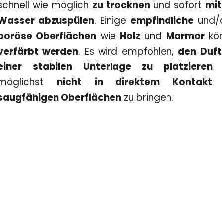
schnell wie möglich
zu trocknen
und sofort
mit
Wasser abzuspülen
. Einige
empfindliche
und/
poröse Oberflächen
wie
Holz
und
Marmor
kö
verfärbt werden
. Es wird empfohlen,
den Duft
einer stabilen Unterlage zu platzieren
möglichst
nicht in direktem Kontakt
saugfähigen Oberflächen
zu bringen.