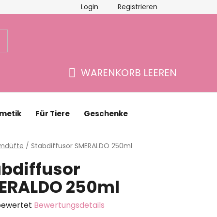
Login
Registrieren
schäftsbewertung
Kontakte
WARENKORB LEEREN
WARENKORB
metik
Für Tiere
Geschenke
eite
mdüfte
/
Stabdiffusor SMERALDO 250ml
abdiffusor
ERALDO 250ml
bewertet
Bewertungsdetails