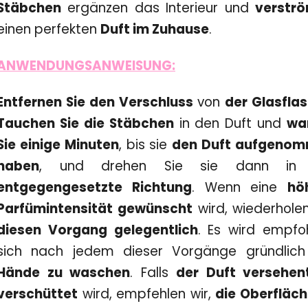
Stäbchen
ergänzen das Interieur und
verstr
einen perfekten
Duft im Zuhause
.
ANWENDUNGSANWEISUNG:
Entfernen Sie den Verschluss
von
der Glasfla
Tauchen Sie die Stäbchen
in den Duft und
wa
Sie einige Minuten
, bis sie
den Duft aufgeno
haben
, und drehen Sie sie dann i
entgegengesetzte Richtung
. Wenn eine
hö
Parfümintensität gewünscht
wird, wiederhol
diesen Vorgang gelegentlich
. Es wird empfoh
sich nach jedem dieser Vorgänge gründlic
Hände zu waschen
. Falls
der Duft versehent
verschüttet
wird, empfehlen wir,
die Oberfläc