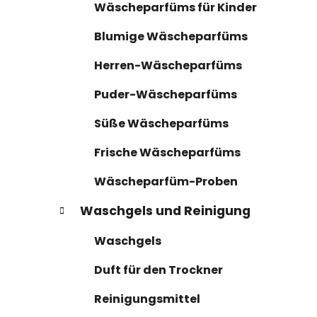
n
r
Wäscheparfüms für Kinder
i
l
e
e
Blumige Wäscheparfüms
n
i
Herren-Wäscheparfüms
s
t
Puder-Wäscheparfüms
e
Süße Wäscheparfüms
Frische Wäscheparfüms
Wäscheparfüm-Proben
Waschgels und Reinigung
Waschgels
Duft für den Trockner
Reinigungsmittel