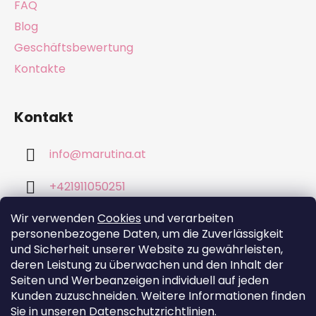
e
FAQ
Blog
Geschäftsbewertung
Kontakte
Kontakt
info
@
marutina.at
+421911050251
Wir verwenden
Cookies
und verarbeiten
personenbezogene Daten, um die Zuverlässigkeit
und Sicherheit unserer Website zu gewährleisten,
deren Leistung zu überwachen und den Inhalt der
Wir akzeptieren online-Zahlungen
Seiten und Werbeanzeigen individuell auf jeden
Kunden zuzuschneiden. Weitere Informationen finden
Sie in unseren Datenschutzrichtlinien
.