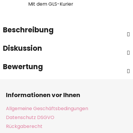
Mit dem GLS-Kurier
Beschreibung
Diskussion
Bewertung
F
u
Informationen vor Ihnen
ß
z
Allgemeine Geschäftsbedingungen
e
Datenschutz DSGVO
i
Rückgaberecht
l