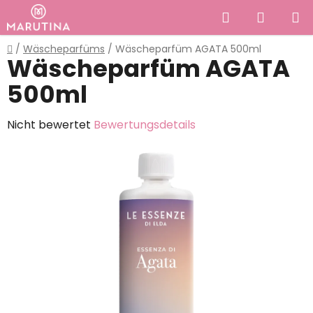
Zum
Suchen
WAREN
Inhalt
springen
Startseite
/
Wäscheparfüms
/
Wäscheparfüm AGATA 500ml
Wäscheparfüm AGATA
500ml
Die
Nicht bewertet
Bewertungsdetails
durchschnittliche
Produktbewertung
ist
0,0
von
5
Sternen.