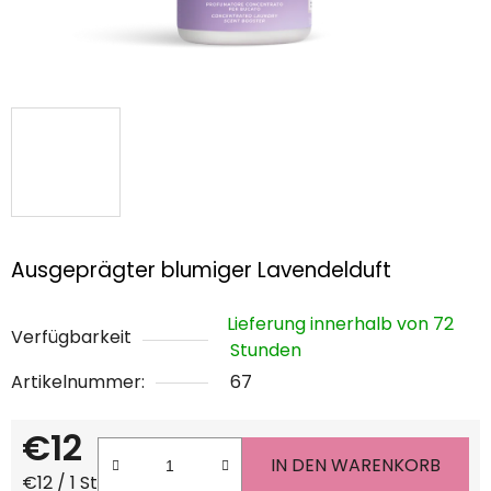
Ausgeprägter blumiger Lavendelduft
Lieferung innerhalb von 72
Verfügbarkeit
Stunden
Artikelnummer:
67
€12
IN DEN WARENKORB
Verkaufspreis:
€12 / 1 St