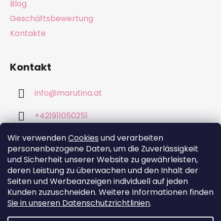
Blog
Geschäftsbewertung
Kontakte
Kontakt
info
@
marutina.at
+421911050251
Wir verwenden
Cookies
und verarbeiten
personenbezogene Daten, um die Zuverlässigkeit
und Sicherheit unserer Website zu gewährleisten,
deren Leistung zu überwachen und den Inhalt der
Wir akzeptieren online-Zahlungen
Seiten und Werbeanzeigen individuell auf jeden
Kunden zuzuschneiden. Weitere Informationen finden
Sie in unseren Datenschutzrichtlinien
.