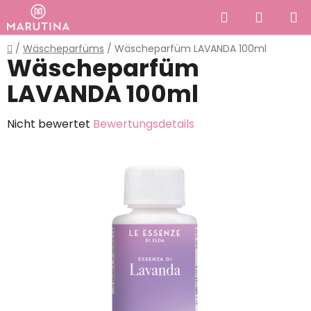
Zum
Suchen
WAREN
Inhalt
springen
Startseite
/
Wäscheparfüms
/
Wäscheparfüm LAVANDA 100ml
Wäscheparfüm
LAVANDA 100ml
Die
Nicht bewertet
Bewertungsdetails
durchschnittliche
Produktbewertung
ist
0,0
von
5
Sternen.