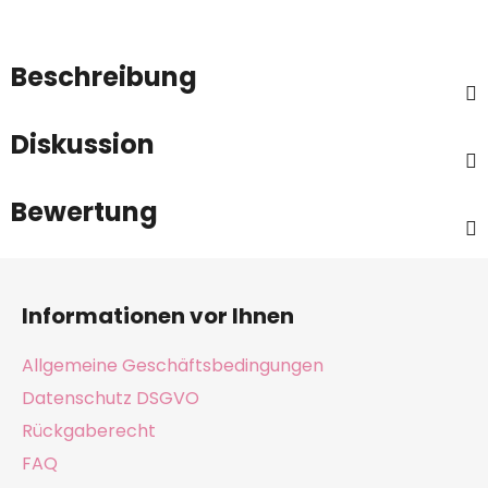
Beschreibung
Diskussion
Bewertung
F
u
Informationen vor Ihnen
ß
z
Allgemeine Geschäftsbedingungen
e
Datenschutz DSGVO
i
Rückgaberecht
l
e
FAQ