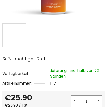
Süß-fruchtiger Duft
Lieferung innerhalb von 72
Verfügbarkeit
Stunden
Artikelnummer:
1117
€25,90
Verkaufspreis:
€25,90 / 1 St