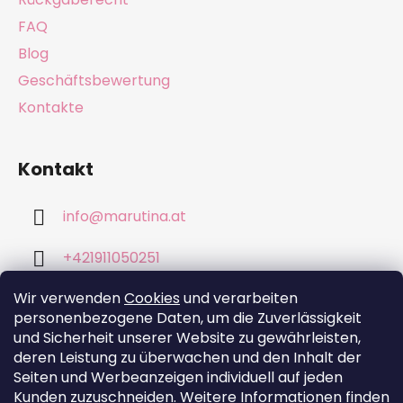
l
e
FAQ
Blog
Geschäftsbewertung
Kontakte
Kontakt
info
@
marutina.at
+421911050251
Wir verwenden
Cookies
und verarbeiten
personenbezogene Daten, um die Zuverlässigkeit
und Sicherheit unserer Website zu gewährleisten,
deren Leistung zu überwachen und den Inhalt der
Wir akzeptieren online-Zahlungen
Seiten und Werbeanzeigen individuell auf jeden
Kunden zuzuschneiden. Weitere Informationen finden