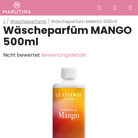
Zum
Suchen
WAREN
Inhalt
springen
Startseite
/
Wäscheparfüms
/
Wäscheparfüm MANGO 500ml
Wäscheparfüm MANGO
500ml
Die
Nicht bewertet
Bewertungsdetails
durchschnittliche
Produktbewertung
ist
0,0
von
5
Sternen.