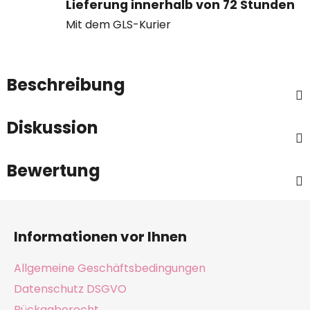
Lieferung innerhalb von 72 Stunden
Mit dem GLS-Kurier
Beschreibung
Diskussion
Bewertung
F
u
Informationen vor Ihnen
ß
z
Allgemeine Geschäftsbedingungen
e
Datenschutz DSGVO
i
Rückgaberecht