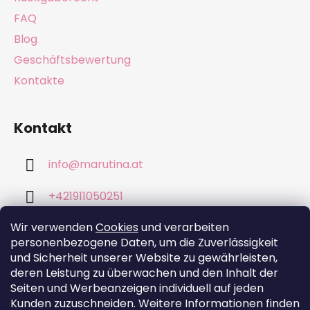
l
e
FAQ
Blog
Geschäftsbewertung
Kontakte
Kontakt
info
@
marutina.at
+421911050251
Wir verwenden
Cookies
und verarbeiten
personenbezogene Daten, um die Zuverlässigkeit
und Sicherheit unserer Website zu gewährleisten,
deren Leistung zu überwachen und den Inhalt der
Wir akzeptieren online-Zahlungen
Seiten und Werbeanzeigen individuell auf jeden
Kunden zuzuschneiden. Weitere Informationen finden