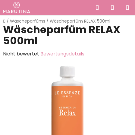
Zum
Suchen
WAREN
Inhalt
springen
Startseite
/
Wäscheparfüms
/
Wäscheparfüm RELAX 500ml
Wäscheparfüm RELAX
500ml
Die
Nicht bewertet
Bewertungsdetails
durchschnittliche
Produktbewertung
ist
0,0
von
5
Sternen.