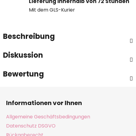
Lieferung innerhalb von 72 Stunden
Mit dem GLS-Kurier
Beschreibung
Diskussion
Bewertung
F
u
Informationen vor Ihnen
ß
z
Allgemeine Geschäftsbedingungen
e
Datenschutz DSGVO
i
Rückgaberecht