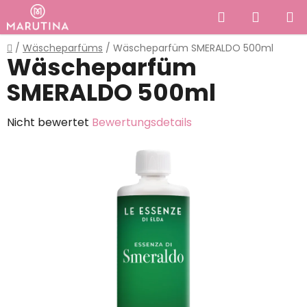
Zum
Suchen
WAREN
Inhalt
springen
Startseite
/
Wäscheparfüms
/
Wäscheparfüm SMERALDO 500ml
Wäscheparfüm
SMERALDO 500ml
Die
Nicht bewertet
Bewertungsdetails
durchschnittliche
Produktbewertung
ist
0,0
von
5
Sternen.