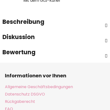
Mit dem GLS-Kurier
Beschreibung
Diskussion
Bewertung
F
u
Informationen vor Ihnen
ß
z
Allgemeine Geschäftsbedingungen
e
Datenschutz DSGVO
i
Rückgaberecht
l
FAQ