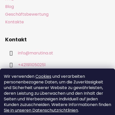
e
Blog
Geschäftsbewertung
Kontakte
Kontakt
info
@
marutina.at
+421911050251
Wir verwenden
Cookies
und verarbeiten
personenbezogene Daten, um die Zuverlässigkeit
und Sicherheit unserer Website zu gewährleisten,
deren Leistung zu überwachen und den Inhalt der
Wir akzeptieren online-Zahlungen
Seiten und Werbeanzeigen individuell auf jeden
Kunden zuzuschneiden. Weitere Informationen finden
Sie in unseren Datenschutzrichtlinien
.